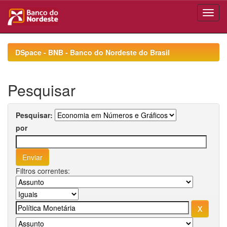
Skip
navigation
DSpace - BNB - Banco do Nordeste do Brasil
Pesquisar
Pesquisar:
por
Filtros correntes: