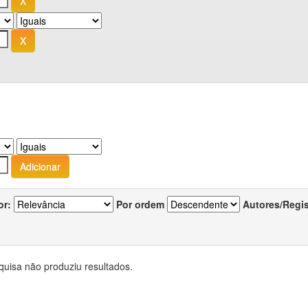
or:
Por ordem
Autores/Regi
quisa não produziu resultados.