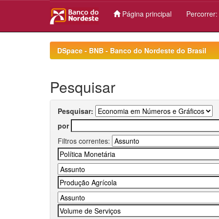
Página principal
Percorrer
Skip
navigation
DSpace - BNB - Banco do Nordeste do Brasil
Pesquisar
Pesquisar:
por
Filtros correntes: