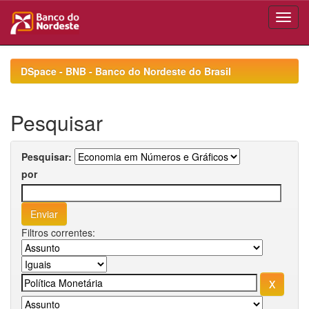
Skip
navigation
DSpace - BNB - Banco do Nordeste do Brasil
Pesquisar
Pesquisar:
por
Filtros correntes: