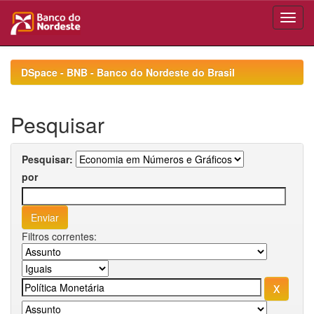
Skip
navigation
DSpace - BNB - Banco do Nordeste do Brasil
Pesquisar
Pesquisar:
por
Filtros correntes: