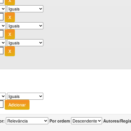
or:
Por ordem
Autores/Regi