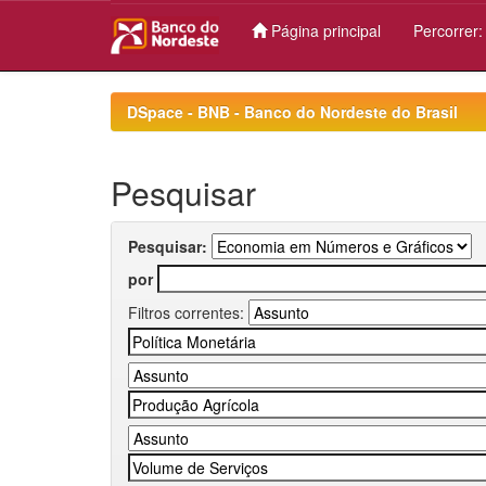
Página principal
Percorrer
Skip
navigation
DSpace - BNB - Banco do Nordeste do Brasil
Pesquisar
Pesquisar:
por
Filtros correntes: