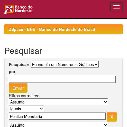
Skip
navigation
DSpace - BNB - Banco do Nordeste do Brasil
Pesquisar
Pesquisar:
por
Filtros correntes: