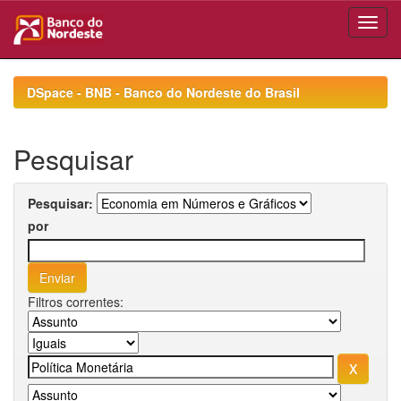
Skip
navigation
DSpace - BNB - Banco do Nordeste do Brasil
Pesquisar
Pesquisar:
por
Filtros correntes: