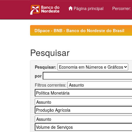
Página principal
Percorrer
Skip
navigation
DSpace - BNB - Banco do Nordeste do Brasil
Pesquisar
Pesquisar:
por
Filtros correntes: