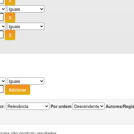
or:
Por ordem
Autores/Regi
quisa não produziu resultados.