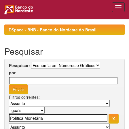
Skip
navigation
DSpace - BNB - Banco do Nordeste do Brasil
Pesquisar
Pesquisar:
por
Filtros correntes: