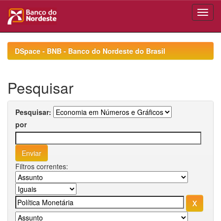
Skip
navigation
DSpace - BNB - Banco do Nordeste do Brasil
Pesquisar
Pesquisar:
por
Filtros correntes: