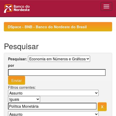
Skip
navigation
DSpace - BNB - Banco do Nordeste do Brasil
Pesquisar
Pesquisar:
por
Filtros correntes: