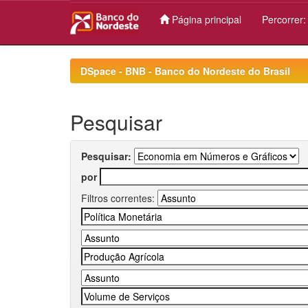
Página principal
Percorrer
Skip
navigation
DSpace - BNB - Banco do Nordeste do Brasil
Pesquisar
Pesquisar:
por
Filtros correntes: