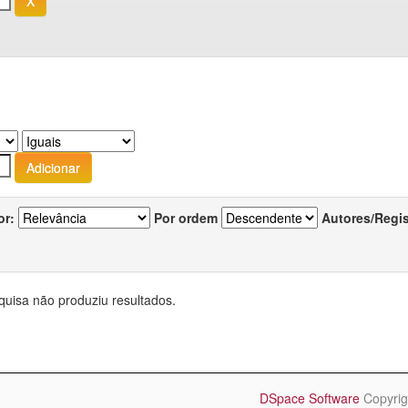
or:
Por ordem
Autores/Regi
quisa não produziu resultados.
DSpace Software
Copyrig