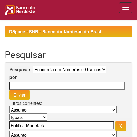
Skip
navigation
DSpace - BNB - Banco do Nordeste do Brasil
Pesquisar
Pesquisar:
por
Filtros correntes: