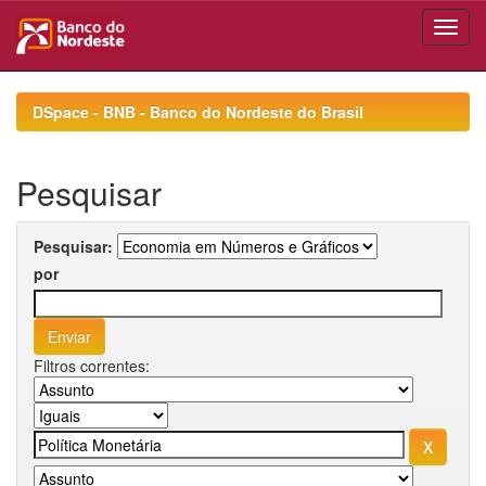
Skip
navigation
DSpace - BNB - Banco do Nordeste do Brasil
Pesquisar
Pesquisar:
por
Filtros correntes: