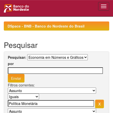
Skip
navigation
DSpace - BNB - Banco do Nordeste do Brasil
Pesquisar
Pesquisar:
por
Filtros correntes: