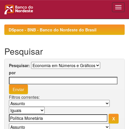
Skip
navigation
DSpace - BNB - Banco do Nordeste do Brasil
Pesquisar
Pesquisar:
por
Filtros correntes: