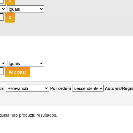
or:
Por ordem
Autores/Regi
quisa não produziu resultados.