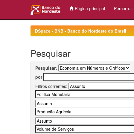
Página principal
Percorrer
Skip
navigation
DSpace - BNB - Banco do Nordeste do Brasil
Pesquisar
Pesquisar:
por
Filtros correntes: