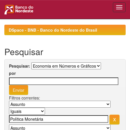
Skip
navigation
DSpace - BNB - Banco do Nordeste do Brasil
Pesquisar
Pesquisar:
por
Filtros correntes: