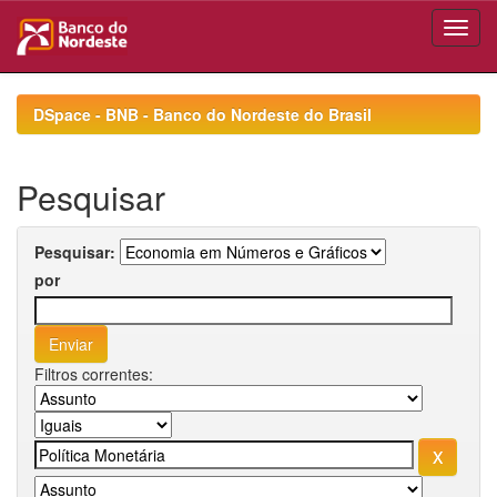
Skip
navigation
DSpace - BNB - Banco do Nordeste do Brasil
Pesquisar
Pesquisar:
por
Filtros correntes: