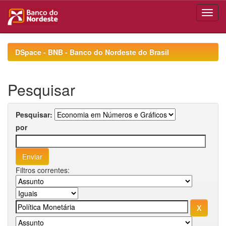
Skip
navigation
DSpace - BNB - Banco do Nordeste do Brasil
Pesquisar
Pesquisar:
por
Filtros correntes: