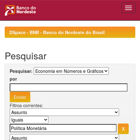
Skip
navigation
DSpace - BNB - Banco do Nordeste do Brasil
Pesquisar
Pesquisar:
por
Filtros correntes: