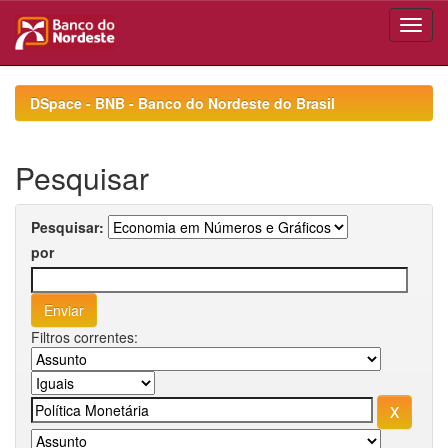
Skip
navigation
DSpace - BNB - Banco do Nordeste do Brasil
Pesquisar
Pesquisar:
por
Filtros correntes: