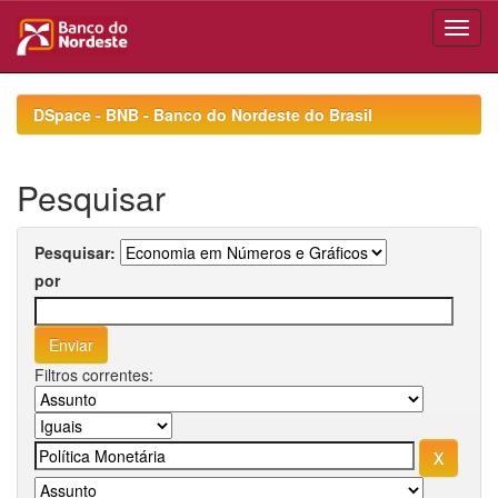
Skip
navigation
DSpace - BNB - Banco do Nordeste do Brasil
Pesquisar
Pesquisar:
por
Filtros correntes: