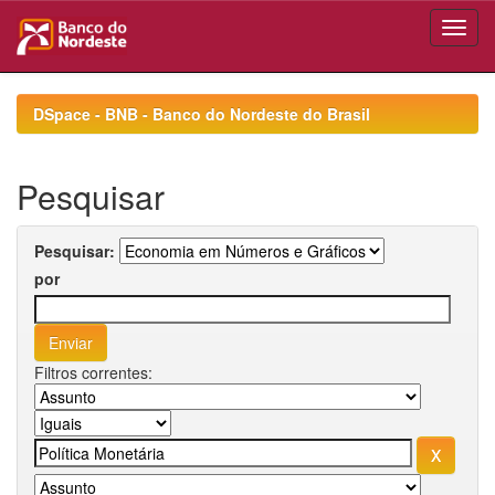
Skip
navigation
DSpace - BNB - Banco do Nordeste do Brasil
Pesquisar
Pesquisar:
por
Filtros correntes: