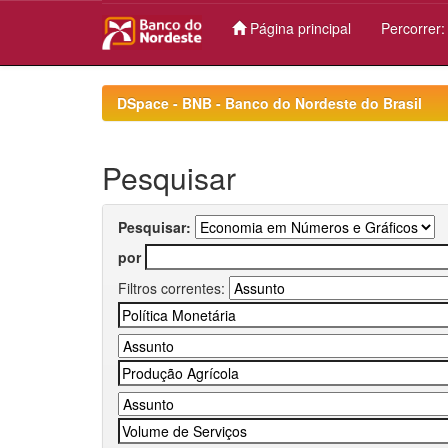
Página principal
Percorrer
Skip
navigation
DSpace - BNB - Banco do Nordeste do Brasil
Pesquisar
Pesquisar:
por
Filtros correntes: