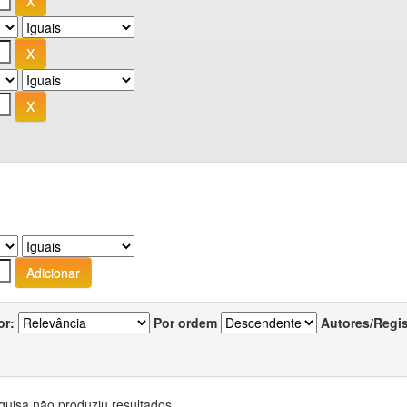
or:
Por ordem
Autores/Regi
quisa não produziu resultados.