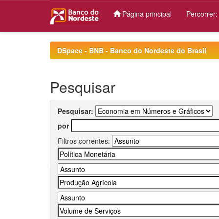
Página principal
Percorrer
Skip
navigation
DSpace - BNB - Banco do Nordeste do Brasil
Pesquisar
Pesquisar:
por
Filtros correntes: