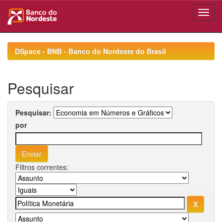
Skip
navigation
DSpace - BNB - Banco do Nordeste do Brasil
Pesquisar
Pesquisar:
por
Filtros correntes: