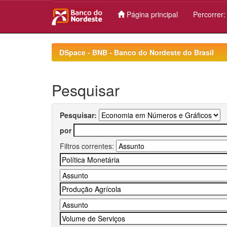
Página principal
Percorrer
Skip
navigation
DSpace - BNB - Banco do Nordeste do Brasil
Pesquisar
Pesquisar:
por
Filtros correntes: