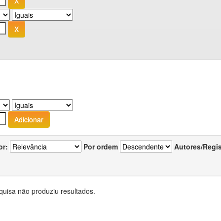
or:
Por ordem
Autores/Regi
quisa não produziu resultados.