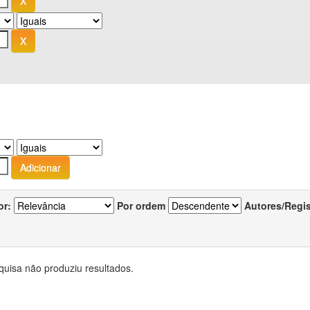
or:
Por ordem
Autores/Regi
quisa não produziu resultados.