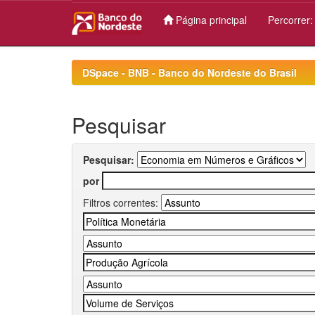
Página principal
Percorrer
Skip
navigation
DSpace - BNB - Banco do Nordeste do Brasil
Pesquisar
Pesquisar:
por
Filtros correntes: