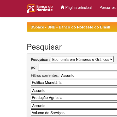
Página principal
Percorrer
Skip
navigation
DSpace - BNB - Banco do Nordeste do Brasil
Pesquisar
Pesquisar:
por
Filtros correntes: