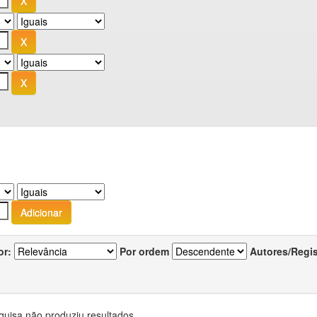
or:
Por ordem
Autores/Regi
quisa não produziu resultados.