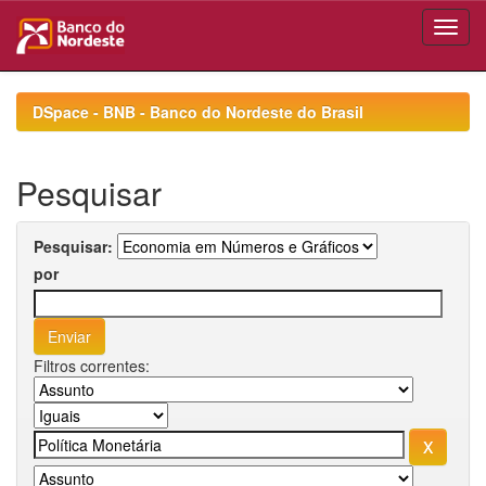
Skip
navigation
DSpace - BNB - Banco do Nordeste do Brasil
Pesquisar
Pesquisar:
por
Filtros correntes: