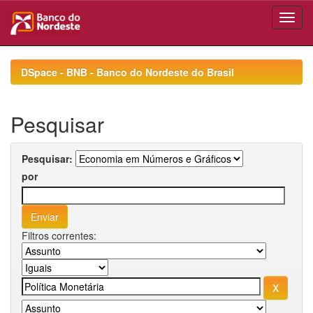
Skip
navigation
DSpace - BNB - Banco do Nordeste do Brasil
Pesquisar
Pesquisar:
por
Filtros correntes: