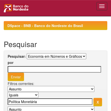
Skip
navigation
DSpace - BNB - Banco do Nordeste do Brasil
Pesquisar
Pesquisar:
por
Filtros correntes: