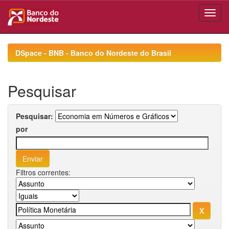
Skip
navigation
DSpace - BNB - Banco do Nordeste do Brasil
Pesquisar
Pesquisar:
por
Filtros correntes: