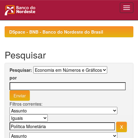
Skip
navigation
DSpace - BNB - Banco do Nordeste do Brasil
Pesquisar
Pesquisar:
por
Filtros correntes: