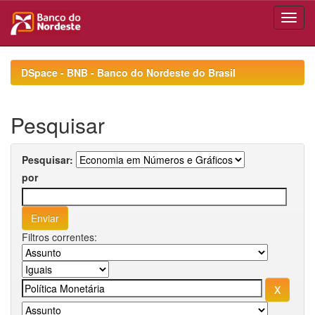
Skip
navigation
DSpace - BNB - Banco do Nordeste do Brasil
Pesquisar
Pesquisar:
por
Filtros correntes: