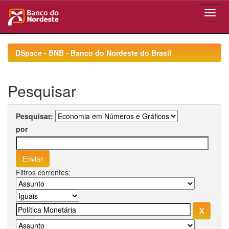
Skip
navigation
DSpace - BNB - Banco do Nordeste do Brasil
Pesquisar
Pesquisar:
por
Filtros correntes: