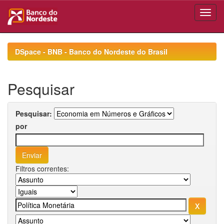
Skip
navigation
DSpace - BNB - Banco do Nordeste do Brasil
Pesquisar
Pesquisar:
por
Filtros correntes: