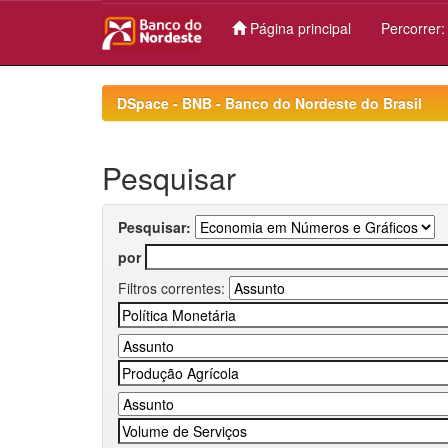
Página principal
Percorrer
Skip
navigation
DSpace - BNB - Banco do Nordeste do Brasil
Pesquisar
Pesquisar:
por
Filtros correntes: