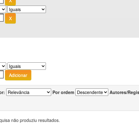
or:
Por ordem
Autores/Regi
quisa não produziu resultados.