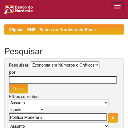
Skip
navigation
DSpace - BNB - Banco do Nordeste do Brasil
Pesquisar
Pesquisar:
por
Filtros correntes: