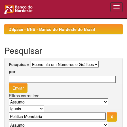
Skip
navigation
DSpace - BNB - Banco do Nordeste do Brasil
Pesquisar
Pesquisar:
por
Filtros correntes: