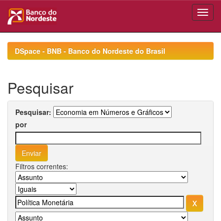
Skip
navigation
DSpace - BNB - Banco do Nordeste do Brasil
Pesquisar
Pesquisar:
por
Filtros correntes: