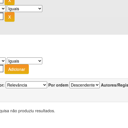
or:
Por ordem
Autores/Regi
quisa não produziu resultados.