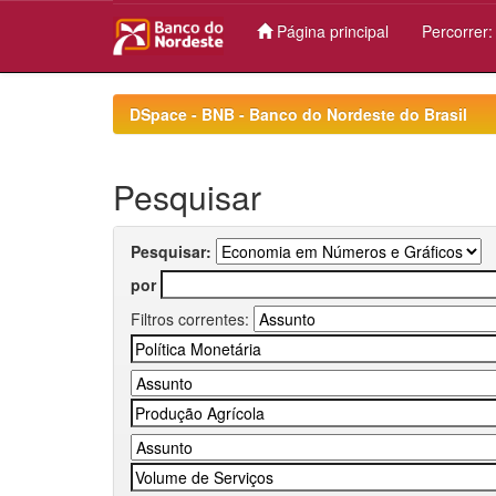
Página principal
Percorrer
Skip
navigation
DSpace - BNB - Banco do Nordeste do Brasil
Pesquisar
Pesquisar:
por
Filtros correntes: