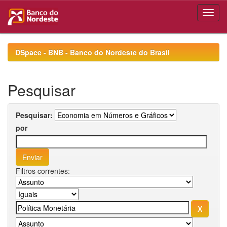
Skip
navigation
DSpace - BNB - Banco do Nordeste do Brasil
Pesquisar
Pesquisar:
por
Filtros correntes: