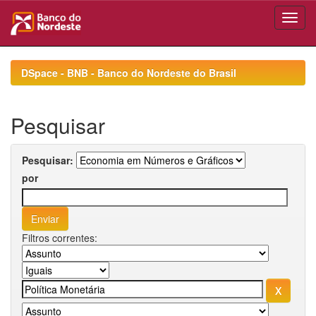
Skip
navigation
DSpace - BNB - Banco do Nordeste do Brasil
Pesquisar
Pesquisar:
por
Filtros correntes: