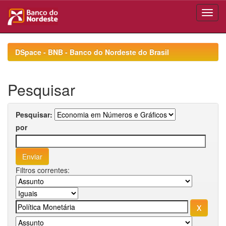
Skip
navigation
DSpace - BNB - Banco do Nordeste do Brasil
Pesquisar
Pesquisar:
por
Filtros correntes: