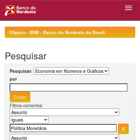
Skip
navigation
DSpace - BNB - Banco do Nordeste do Brasil
Pesquisar
Pesquisar:
por
Filtros correntes: