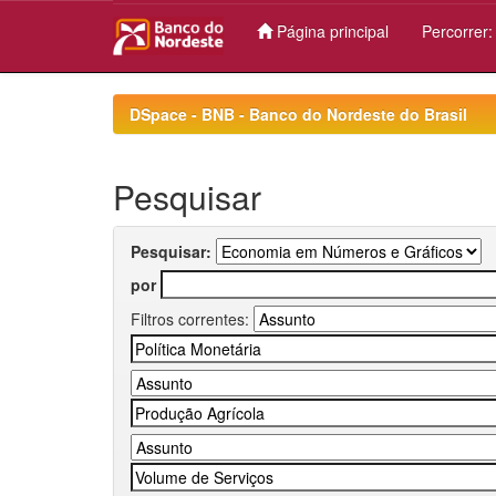
Página principal
Percorrer
Skip
navigation
DSpace - BNB - Banco do Nordeste do Brasil
Pesquisar
Pesquisar:
por
Filtros correntes: