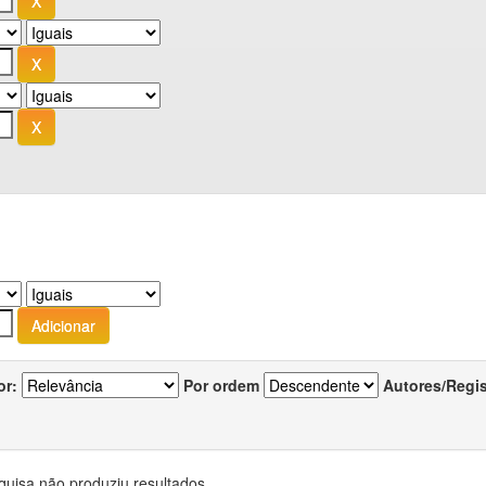
or:
Por ordem
Autores/Regi
quisa não produziu resultados.