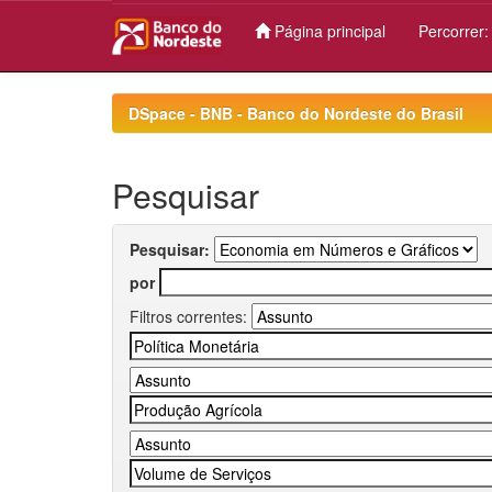
Página principal
Percorrer
Skip
navigation
DSpace - BNB - Banco do Nordeste do Brasil
Pesquisar
Pesquisar:
por
Filtros correntes: