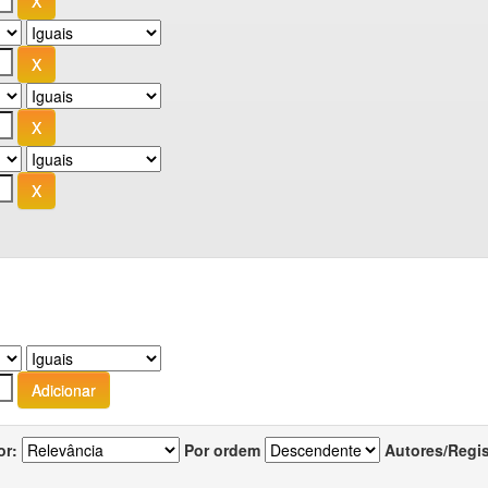
or:
Por ordem
Autores/Regi