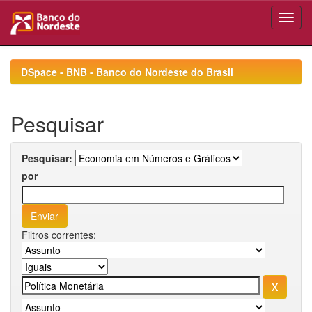
Skip
navigation
DSpace - BNB - Banco do Nordeste do Brasil
Pesquisar
Pesquisar:
por
Filtros correntes: